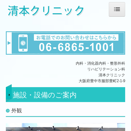
ホーム
院長紹介
診療のご案内
施設・設備のご案内
内科・消化器内科・整形外科
リハビリテーション科
交通案内
清本クリニック
大阪府豊中市服部豊町2-1-9
お知らせ
施設・設備のご案内
外観