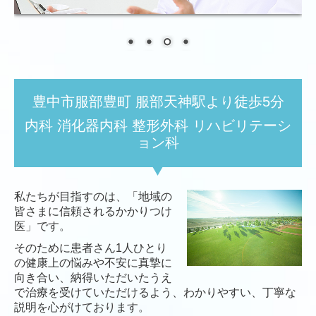
豊中市服部豊町 服部天神駅より徒歩5分
内科 消化器内科 整形外科 リハビリテーシ
ョン科
私たちが目指すのは、「地域の
皆さまに信頼されるかかりつけ
医」です。
そのために患者さん1人ひとり
の健康上の悩みや不安に真摯に
向き合い、納得いただいたうえ
で治療を受けていただけるよう、わかりやすい、丁寧な
説明を心がけております。